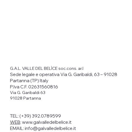
G.A.L. VALLE DEL BELÌCE soc.cons. ar.l
Sede legale e operativa Via G. Garibaldi, 63 – 91028
Partanna (TP) Italy
P.Iva C.F. 02631560816
Via G. Garibaldi 63
91028 Partanna
TEL: (+39) 392.0789599
WEB
:
www.galvalledelbelice.it
EMAIL: info@galvalledelbelice.it