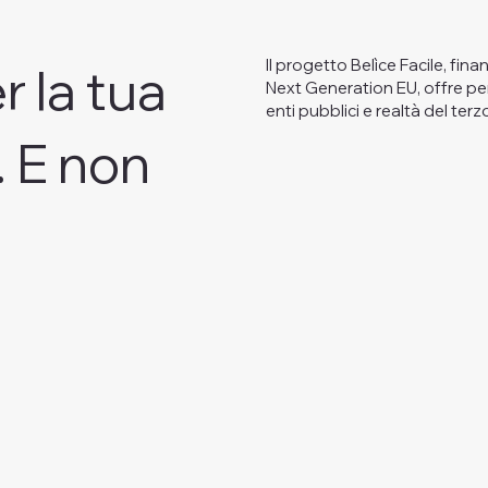
Il progetto Belìce Facile, fi
r la tua
Next Generation EU, offre perc
enti pubblici e realtà del ter
. E non