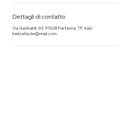
m
i
n
Dettagli di contatto
a
t
Via Garibaldi, 63, 91028 Partanna, TP, Italy
o
belicefacile@mail.com