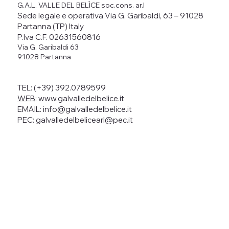
G.A.L. VALLE DEL BELÌCE soc.cons. ar.l
Sede legale e operativa Via G. Garibaldi, 63 – 91028
Partanna (TP) Italy
P.Iva C.F. 02631560816
Via G. Garibaldi 63
91028 Partanna
TEL: (+39) 392.0789599
WEB
:
www.galvalledelbelice.it
EMAIL: info@galvalledelbelice.it
PEC: galvalledelbelicearl@pec.it